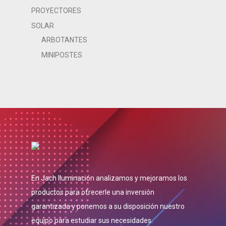
PROYECTORES
SOLAR
ARBOTANTES
MINIPOSTES
En Jach Iluminación analizamos y mejoramos los
productos para ofrecerle una inversión
garantizada y ponemos a su disposición nuestro
equipo para estudiar sus necesidades.