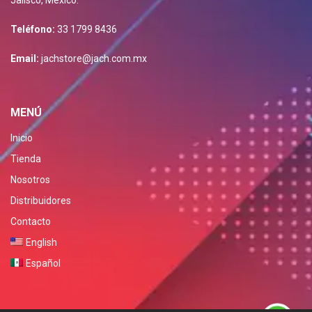
Jalisco, Mexico.
Teléfono:
33 1799 8436
Email:
jachstore@jach.com.mx
MENÚ
Inicio
Tienda
Nosotros
Distribuidores
Contacto
English
Español