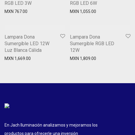
RGB LED 3W
RGB LED 6W
MXN
767.00
MXN
1,055.00
Lampara Dona
Lampara Dona
Sumergible LED 12W
Sumergible RGB LED
Luz Blanca Cálida
12W
MXN
1,669.00
MXN
1,809.00
En Jach Iluminación analizamos y mejoramos los
productos para ofrecerle una inversión