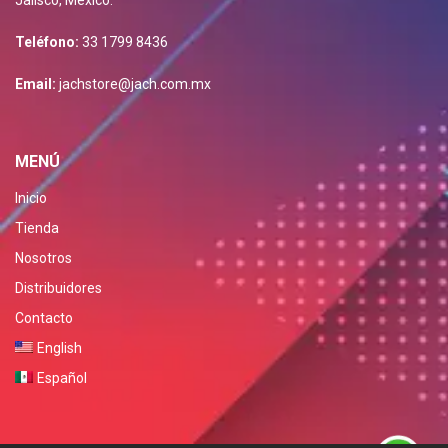
Jalisco, Mexico.
Teléfono:
33 1799 8436
Email:
jachstore@jach.com.mx
MENÚ
Inicio
Tienda
Nosotros
Distribuidores
Contacto
English
Español