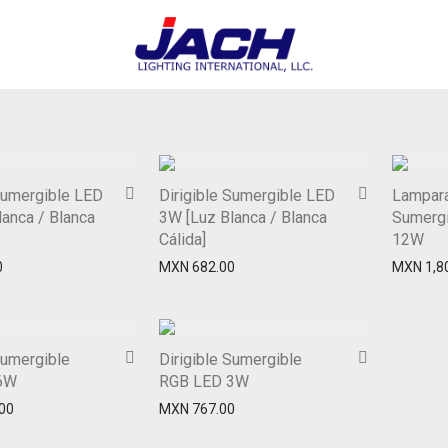
Sumergible LED
Dirigible Sumergible LED
Lampar
anca / Blanca
3W [Luz Blanca / Blanca
Sumerg
Cálida]
12W
0
MXN
682.00
MXN
1,8
Sumergible
Dirigible Sumergible
6W
RGB LED 3W
00
MXN
767.00