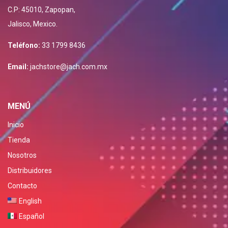
C.P: 45010, Zapopan,
Jalisco, Mexico.
Teléfono:
33 1799 8436
Email:
jachstore@jach.com.mx
MENÚ
Inicio
Tienda
Nosotros
Distribuidores
Contacto
English
Español