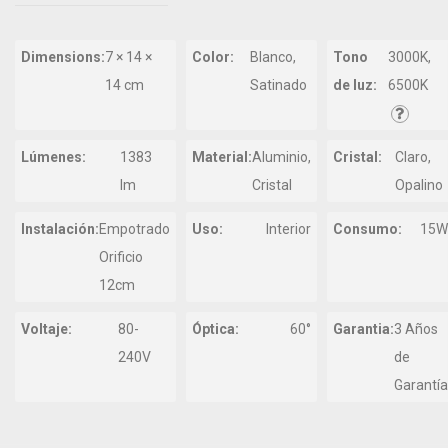
Dimensions:
7 × 14 ×
Color:
Blanco,
Tono
3000K,
14 cm
Satinado
de luz:
6500K
Lúmenes:
1383
Material:
Aluminio,
Cristal:
Claro,
lm
Cristal
Opalino
Instalación:
Empotrado
Uso:
Interior
Consumo:
15W
Orificio
12cm
Voltaje:
80-
Óptica:
60°
Garantia:
3 Años
240V
de
Garantía