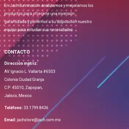
En Jach Iluminación analizamos y mejoramos los
productos para ofrecerle una inversión
garantizada y ponemos a su disposición nuestro
equipo para estudiar sus necesidades.
CONTACTO
Dirección matriz:
AV. Ignacio L. Vallarta #6503
Colonia Ciudad Granja
C.P: 45010, Zapopan,
Jalisco, Mexico.
Teléfono:
33 1799 8436
Email:
jachstore@jach.com.mx